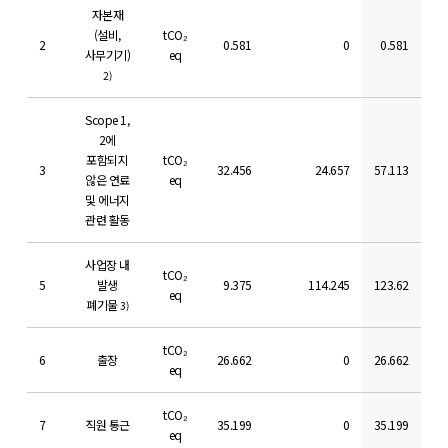
자본재
(설비,
tCO₂
2
0.581
0
0.581
사무기기)
eq
2)
Scope 1,
2에
포함되지
tCO₂
3
32.456
24.657
57.113
않은 연료
eq
및 에너지
관련 활동
사업장 내
tCO₂
5
발생
9.375
114.245
123.62
eq
폐기물
3)
tCO₂
6
출장
26.662
0
26.662
eq
tCO₂
7
직원 통근
35.199
0
35.199
eq