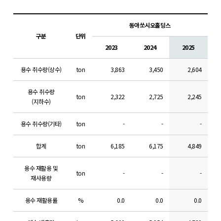
동아쏘시오홀딩스
구분
단위
2023
2024
2025
용수 취수량(상수)
ton
3,863
3,450
2,604
용수 취수량
ton
2,322
2,725
2,245
(지하수)
용수 취수량(기타)
ton
-
-
-
합계
ton
6,185
6,175
4,849
용수 재활용 및
ton
-
-
-
재사용량
용수 재활용률
%
0.0
0.0
0.0