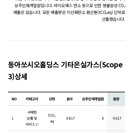
상주인재개발원입니다. 바이오매스 연소 등으로 인한 생물원성 CO₂
배출은 없습니다.
모든 배출량은 이산화탄소 환산톤(tCO₂eq) 단위로
산출했습니다.
동아쏘시오홀딩스 기타온실가스(Scope
3)상세
NO
카테고리
단위
본사
상주인재개발원
총량
구매한
tCO₂
1
상품 및
0.617
0
0.617
eq
서비스
1)