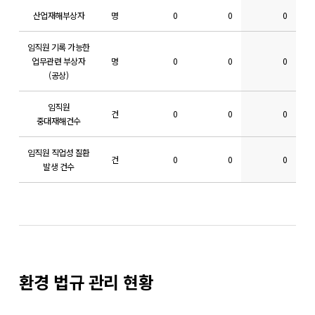
산업재해부상자
명
0
0
0
임직원 기록 가능한
업무관련 부상자
명
0
0
0
(공상)
임직원
건
0
0
0
중대재해건수
임직원 직업성 질환
건
0
0
0
발생 건수
환경 법규 관리 현황