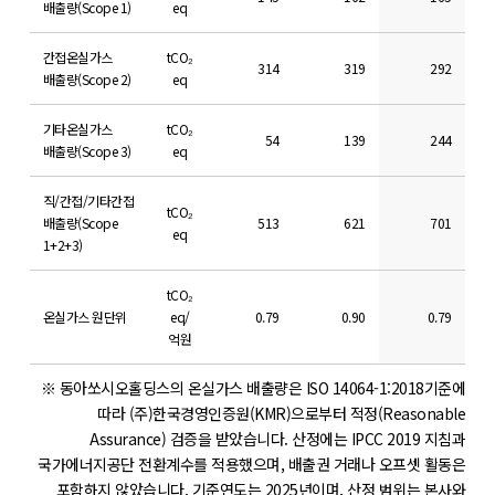
배출량(Scope 1)
eq
간접온실가스
tCO₂
314
319
292
배출량(Scope 2)
eq
기타온실가스
tCO₂
54
139
244
배출량(Scope 3)
eq
직/간접/기타간접
tCO₂
배출량(Scope
513
621
701
eq
1+2+3)
tCO₂
온실가스 원단위
eq/
0.79
0.90
0.79
억원
※ 동아쏘시오홀딩스의 온실가스 배출량은 ISO 14064-1:2018기준에
따라 (주)한국경영인증원(KMR)으로부터 적정(Reasonable
Assurance) 검증을 받았습니다.
산정에는 IPCC 2019 지침과
국가에너지공단 전환계수를 적용했으며, 배출권 거래나 오프셋 활동은
포함하지 않았습니다.
기준연도는 2025년이며, 산정 범위는 본사와