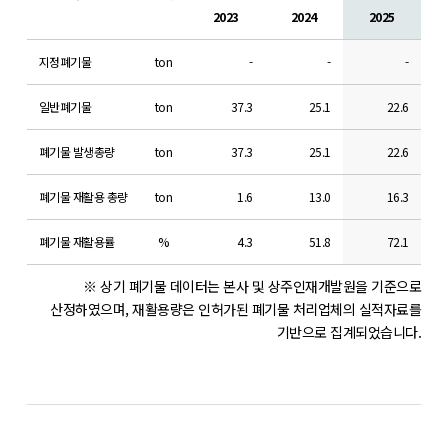
2023
2024
2025
지정폐기물
ton
-
-
-
일반폐기물
ton
37.3
25.1
22.6
폐기물 발생총량
ton
37.3
25.1
22.6
폐기물 재활용 총량
ton
1.6
13.0
16.3
폐기물 재활용률
%
4.3
51.8
72.1
※ 상기 폐기물 데이터는 본사 및 상주인재개발원을 기준으로
산정하였으며, 재활용량은 인허가된 폐기물 처리업체의 실적자료를
기반으로 집계되었습니다.