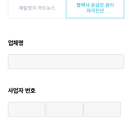
협력사 공급망 관리
재발방지 카드뉴스
자가진단
업체명
사업자 번호
사업자
사업자
번호
번호
두번째
세번째