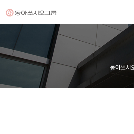
동아쏘시오